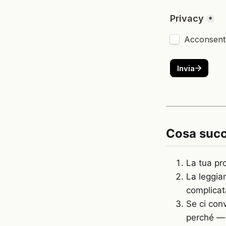
Cosa suc
La tua pro
La leggia
complicat
Se ci con
perché — s