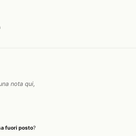
a
una nota qui,
a fuori posto
?