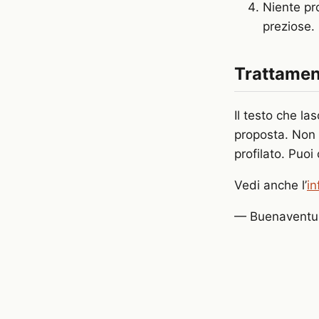
Niente pr
preziose.
Trattament
Il testo che la
proposta. Non 
profilato. Puo
Vedi anche l’
in
— Buenaventur