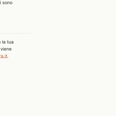
mi sono
 la tua
 viene
a.it
.