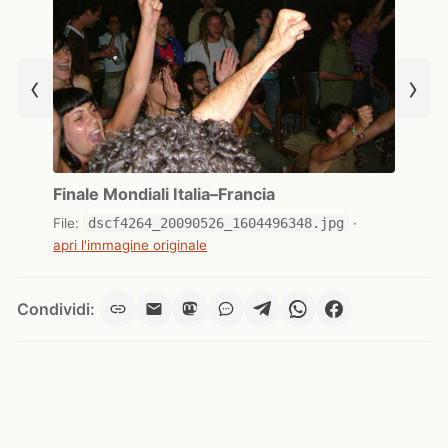
‹
›
Finale Mondiali Italia–Francia
File:
dscf4264_20090526_1604496348.jpg
·
apri l'immagine originale
Condividi: