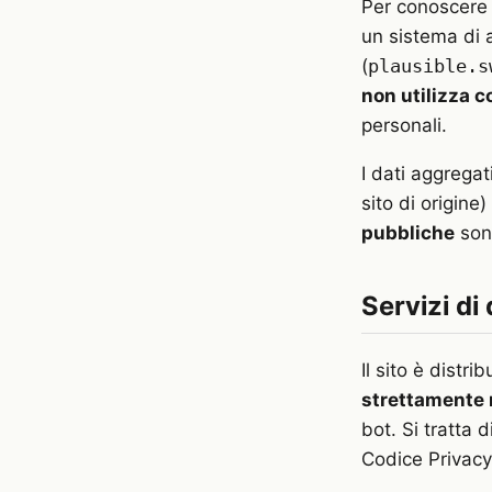
Per conoscere 
un sistema di 
(
plausible.s
non utilizza c
personali.
I dati aggregat
sito di origine)
pubbliche
sono
Servizi di
Il sito è distri
strettamente 
bot. Si tratta 
Codice Privacy 