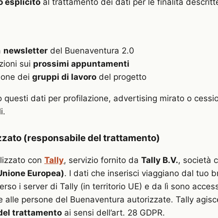
 esplicito
al trattamento dei dati per le finalità descritt
a
newsletter
del Buenaventura 2.0
ioni sui
prossimi appuntamenti
ione dei
gruppi di lavoro
del progetto
 questi dati per profilazione, advertising mirato o cessio
i.
izzato (responsabile del trattamento)
alizzato con
Tally
, servizio fornito da
Tally B.V.
, società 
(Unione Europea)
. I dati che inserisci viaggiano dal tuo 
rso i server di Tally (in territorio UE) e da lì sono access
 alle persone del Buenaventura autorizzate. Tally agisce
del trattamento
ai sensi dell’art. 28 GDPR.