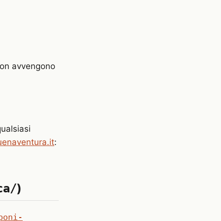
Non avvengono
qualsiasi
enaventura.it
:
)
ca/
poni-