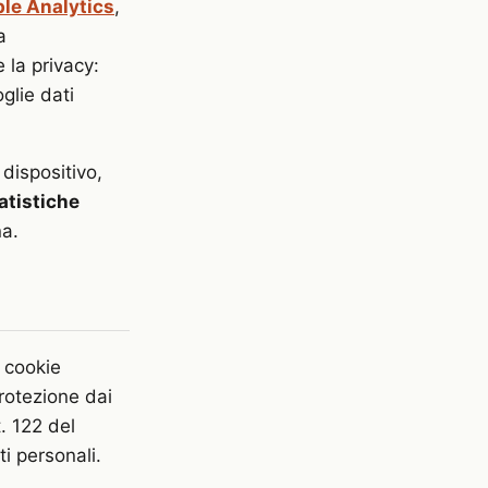
ble Analytics
,
a
e la privacy:
glie dati
 dispositivo,
atistiche
na.
 cookie
protezione dai
t. 122 del
i personali.