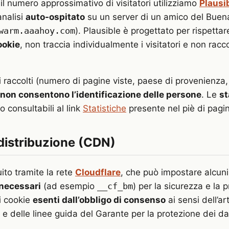
il numero approssimativo di visitatori utilizziamo
Plausi
analisi
auto-ospitato
su un server di un amico del Buen
warm.aaahoy.com
). Plausible è progettato per rispettar
ookie
, non traccia individualmente i visitatori e non racco
i raccolti (numero di pagine viste, paese di provenienza,
non consentono l’identificazione delle persone
. Le
st
 consultabili al link
Statistiche
presente nel piè di pagi
 distribuzione (CDN)
buito tramite la rete
Cloudflare
, che può impostare alcuni
necessari
(ad esempio
__cf_bm
) per la sicurezza e la 
di cookie
esenti dall’obbligo di consenso
ai sensi dell’ar
e delle linee guida del Garante per la protezione dei dat