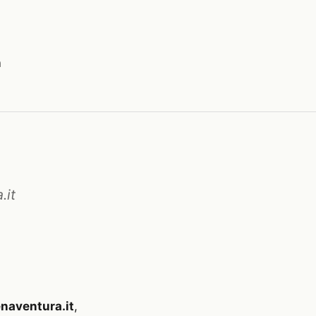
a
.it
naventura.it
,