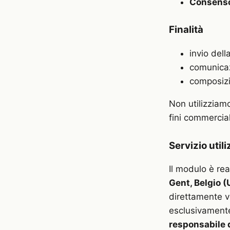
Consenso
Finalità
invio dell
comunicaz
composiz
Non utilizziamo
fini commercial
Servizio util
Il modulo è re
Gent, Belgio 
direttamente ve
esclusivamente
responsabile 