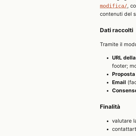
modifica/
, c
contenuti del s
Dati raccolti
Tramite il mod
URL della
footer; mo
Proposta 
Email
(fac
Consenso
Finalità
valutare 
contattart