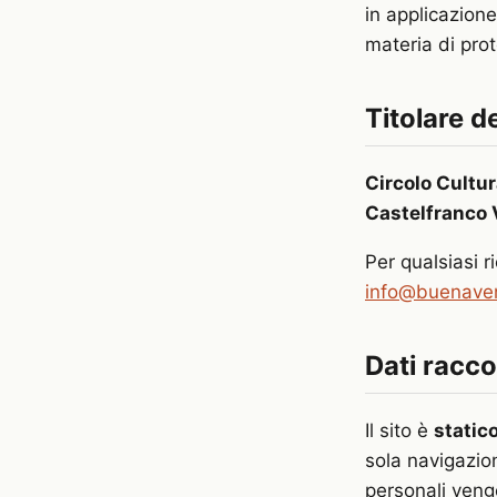
in applicazion
materia di prot
Titolare d
Circolo Cultu
Castelfranco
Per qualsiasi r
info@buenaven
Dati racco
Il sito è
static
sola navigazion
personali veng