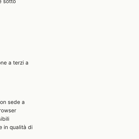
e sotto
ne a terzi a
con sede a
browser
ibili
 in qualità di