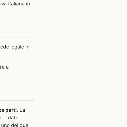
iva italiana in
sede legale in
ere a
ze parti
. La
. I dati
 uno dei due