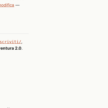
odifica
—
scriviti/
,
entura 2.0
.