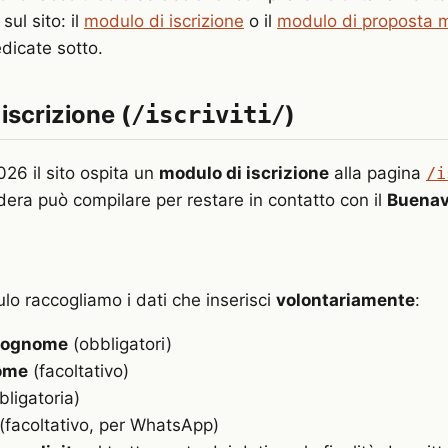
sul sito: il
modulo di iscrizione
o il
modulo di proposta m
dicate sotto.
iscrizione (
)
/iscriviti/
026 il sito ospita un
modulo di iscrizione
alla pagina
/i
dera può compilare per restare in contatto con il
Buenav
lo raccogliamo i dati che inserisci
volontariamente
:
cognome
(obbligatori)
ome
(facoltativo)
ligatoria)
(facoltativo, per WhatsApp)