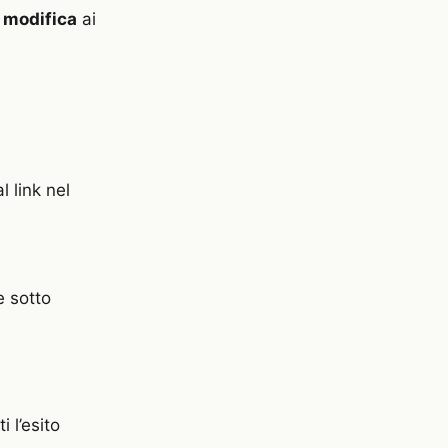
 modifica
ai
 link nel
e sotto
i l’esito