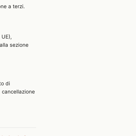
ne a terzi.
 UE),
 alla sezione
to di
a cancellazione