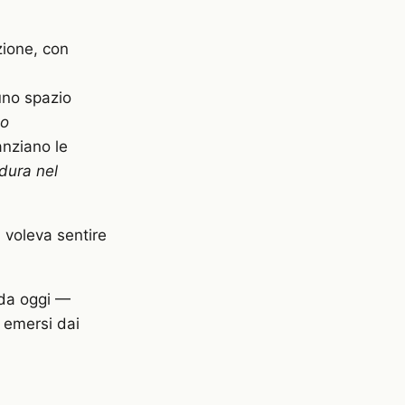
zione, con
uno spazio
po
nziano le
dura nel
i voleva sentire
da oggi —
i emersi dai