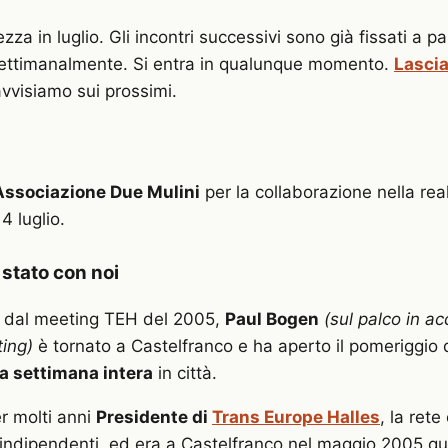
pezza in luglio. Gli incontri successivi sono già fissati a p
settimanalmente. Si entra in qualunque momento.
Lascia
avvisiamo sui prossimi.
’Associazione Due Mulini
per la collaborazione nella rea
4 luglio.
stato con noi
dal meeting TEH del 2005,
Paul Bogen
(sul palco in a
ting)
è tornato a Castelfranco e ha aperto il pomeriggio 
a settimana intera
in città.
er molti anni
Presidente di
Trans Europe Halles
, la ret
li indipendenti, ed era a Castelfranco nel maggio 2005 q