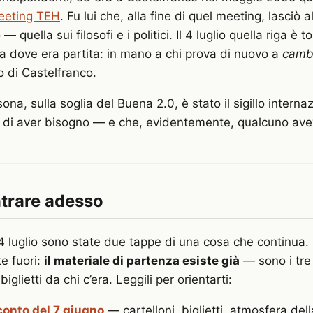
eeting TEH
. Fu lui che, alla fine di quel meeting, lasciò 
 — quella sui filosofi e i politici. Il 4 luglio quella riga è t
 dove era partita: in mano a chi prova di nuovo a
cambi
o di Castelfranco.
sona, sulla soglia del Buena 2.0, è stato il sigillo interna
di aver bisogno — e che, evidentemente, qualcuno ave
ntrare adesso
l 4 luglio sono state due tappe di una cosa che continua. 
e fuori:
il materiale di partenza esiste già
— sono i tre 
 biglietti da chi c’era. Leggili per orientarti:
oconto del 7 giugno
— cartelloni, biglietti, atmosfera del