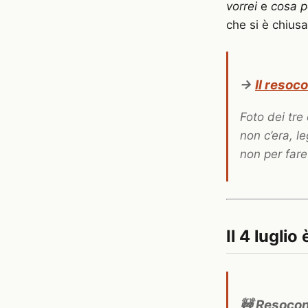
vorrei
e
cosa p
che si è chius
→
Il resoc
Foto dei tre 
non c’era, l
non per fare
Il 4 lugli
🚧 Resocon