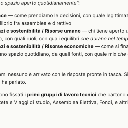
no spazio aperto quotidianamente”
:
nce
— come prendiamo le decisioni, con quale legittima
librio fra assemblea e direttivo
i e sostenibilità / Risorse umane
— chi tiene aperto 
, con quali ruoli, con quali equilibri
che durano nel tem
i e sostenibilità / Risorse economiche
— come si fina
uno spazio quotidiano, da quali fonti, con quale mix
che 
emi nessuno è arrivato con le risposte pronte in tasca. S
a ha parlato.
ono fissati i
primi gruppi di lavoro tecnici
che partono 
ete e Viaggi di studio, Assemblea Elettiva, Fondi, e altr