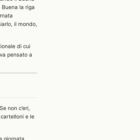
al Buena la riga
ornata
arlo
, il mondo,
zionale di cui
va pensato a
Se non c’eri,
cartelloni e le
la giornata