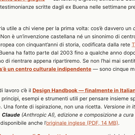
estimonianze scritte dagli ex Buena nelle settimane pr
a utile a chi viene per la prima volta: cos’è davvero un
 Non è un’invenzione castellana né un sinonimo di centro
ropea con cinquant’anni di storia, codificata dalla rete
T
l Buena ha fatto parte dal 2003 fino a qualche anno dop
o di rientrare appena ripartiremo. Se non l’hai mai sent
s’è un centro culturale indipendente
— sono cinque mi
di lavoro c’è il
Design Handbook — finalmente in Italia
 principi, esempi e strumenti utili per pensare insieme sp
. Una fonte di ispirazione, non una ricetta.
Versione in i
n
Claude
(Anthropic AI), edizione e composizione a cura
 disponibile anche l’
originale inglese (PDF, 14 MB)
.