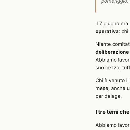
pomeriggio. A
Il 7 giugno era 
operativa
: chi
Niente comitato
deliberazione 
Abbiamo lavora
suo pezzo, tut
Chi è venuto i
mese, anche un
per delega.
I tre temi ch
Abbiamo lavora