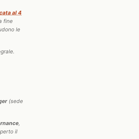
cata al 4
a fine
udono le
grale.
ger
(sede
rnance
,
erto il