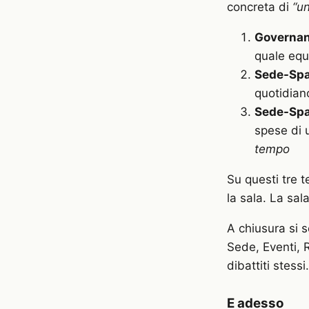
concreta di
“u
Governa
quale equi
Sede-Spaz
quotidiano
Sede-Spaz
spese di 
tempo
Su questi tre t
la sala. La sal
A chiusura si s
Sede, Eventi, R
dibattiti stessi.
E adesso