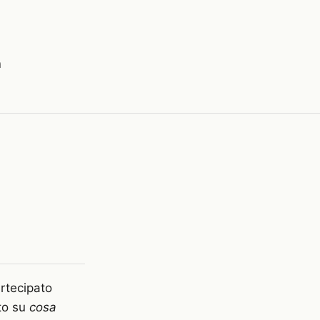
a
rtecipato
nto su
cosa