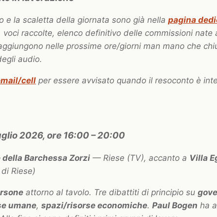
o e la scaletta della giornata sono già nella
pagina dedi
i, voci raccolte, elenco definitivo delle commissioni nate 
i aggiungono nelle prossime ore/giorni man mano che chi
degli audio.
mail/cell
per essere avvisato quando il resoconto è inte
uglio 2026, ore 16:00 – 20:00
 della Barchessa Zorzi
— Riese (TV), accanto a
Villa E
di Riese)
ersone
attorno al tavolo. Tre dibattiti di principio su
gove
rse umane
,
spazi/risorse economiche
.
Paul Bogen
ha ap