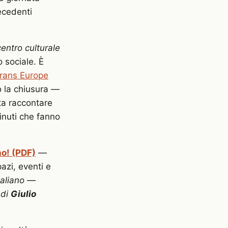
ecedenti
centro culturale
 sociale. È
rans Europe
o la chiusura —
ita raccontare
nuti che fanno
no! (PDF)
—
azi, eventi e
taliano —
 di
Giulio