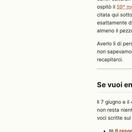
ospitò il
59° m
citata qui sotto
esattamente da
almeno il pezz
Averlo lì di per
non sapevamo 
recapitarci.
Se vuoi e
Il 7 giugno e i
non resta nient
voci scritte sui
📖
Il res