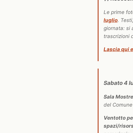
Le prime fot
luglio
. Test
giornata: s
trascrizioni 
Lascia qui e
Sabato 4 l
Sala Mostre
del Comune 
Ventotto p
spazi/riso