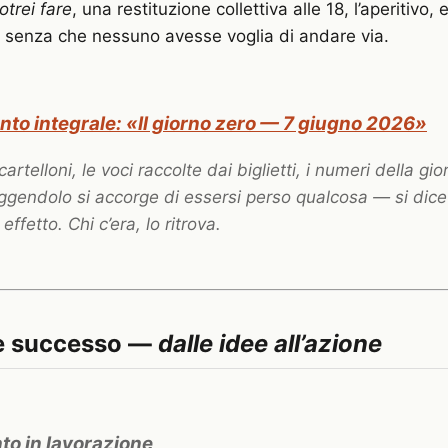
otrei fare
, una restituzione collettiva alle 18, l’aperitivo,
a senza che nessuno avesse voglia di andare via.
onto integrale: «Il giorno zero — 7 giugno 2026»
cartelloni, le voci raccolte dai biglietti, i numeri della gi
eggendolo si accorge di essersi perso qualcosa —
si dic
 effetto
. Chi c’era, lo ritrova.
o è successo —
dalle idee all’azione
to in lavorazione