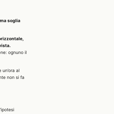
ima soglia
rizzontale,
vista.
ne: ognuno il
 un’ora al
te non si fa
’ipotesi