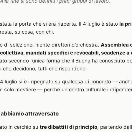
lla fine si sono definiti i primi gruppi di lavoro.
stata la porta che si era riaperta. Il 4 luglio è stato
la pr
 resta, su cosa, con chi.
 di selezione, niente direttori d’orchestra.
Assemblea o
collettiva, mandati specifici e revocabili, scadenze a 
to secondo l’unica forma che il Buena ha conosciuto be
ti che decidono, tutti che rispondono.
l 4 luglio si è impegnato su qualcosa di concreto — anche
 solo mestiere — perché un centro culturale indipenden
e abbiamo attraversato
to in cerchio su
tre dibattiti di principio
, partendo dall