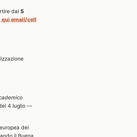
artire dal
5
 qui email/cell
lizzazione
ccademico
del 4 luglio —
e europea dei
uando il Buena