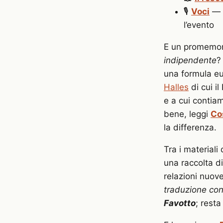
🎙️
Voci
— t
l’evento
E un promemori
indipendente
?
una formula eu
Halles
di cui i
e a cui contiam
bene, leggi
Co
la differenza.
Tra i materiali 
una raccolta di
relazioni nuove
traduzione co
Favotto
; resta