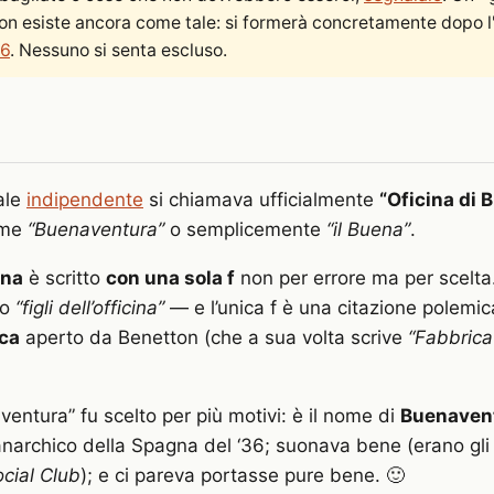
on esiste ancora come tale: si formerà concretamente dopo l'
26
. Nessuno si senta escluso.
rale
indipendente
si chiamava ufficialmente
“Oficina di
ome
“Buenaventura”
o semplicemente
“il Buena”
.
ina
è scritto
con una sola f
non per errore ma per scelta
co
“figli dell’officina”
— e l’unica f è una citazione polemic
ca
aperto da Benetton (che a sua volta scrive
“Fabbrica
entura” fu scelto per più motivi: è il nome di
Buenavent
 anarchico della Spagna del ‘36; suonava bene (erano gli
cial Club
); e ci pareva portasse pure bene. 🙂