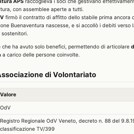
tura APS
raccoglieva i soci che gestivano effettivament
ura, con assemblee aperte a tutti.
dV
firmò il contratto di affitto dello stabile prima ancora 
zione Buenaventura nascesse, e si accollò i debiti verso 
i sostenitori.
e che ha avuto solo benefici, permettendo di articolare
d
à
a carico delle persone coinvolte.
ssociazione di Volontariato
Valore
OdV
Registro Regionale OdV Veneto, decreto n. 88 del 9.8.1
classificazione TV/399