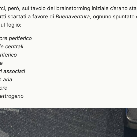
rci, però, sul tavolo del brainstorming iniziale c’erano sta
tti scartati a favore di
Buenaventura
, ognuno spuntato
ul foglio:
ore periferico
ie centrali
iferico
re
i associati
n aria
ore
ettrogeno