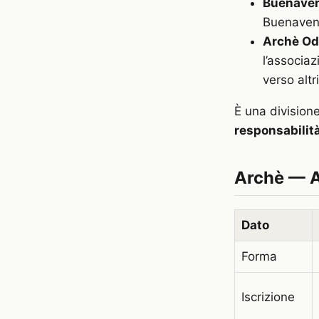
Buenaven
Buenavent
Archè O
l’associa
verso altr
È una division
responsabilit
Archè — A
Dato
Forma
Iscrizione