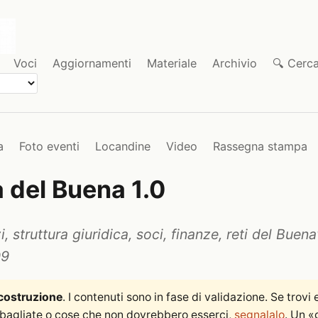
Voci
Aggiornamenti
Materiale
Archivio
🔍 Cerc
a
Foto eventi
Locandine
Video
Rassegna stampa
 del Buena 1.0
i, struttura giuridica, soci, finanze, reti del Buena
09
 costruzione
. I contenuti sono in fase di validazione. Se trovi e
sbagliate o cose che non dovrebbero esserci,
segnalalo
. Un «