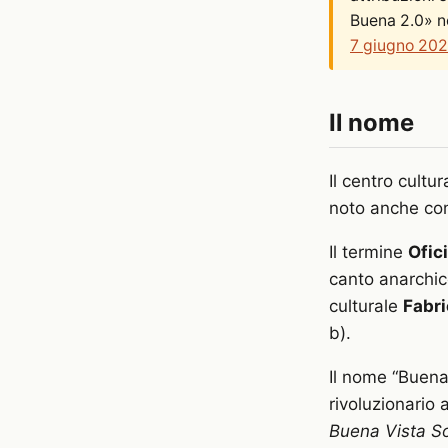
Buena 2.0» n
7 giugno 20
Il nome
Il centro cultu
noto anche c
Il termine
Ofic
canto anarchi
culturale
Fabri
b).
Il nome “Buenav
rivoluzionario
Buena Vista So