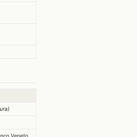
ura)
anco Veneto