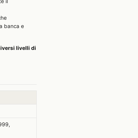
e il
che
la banca e
iversi livelli di
999,