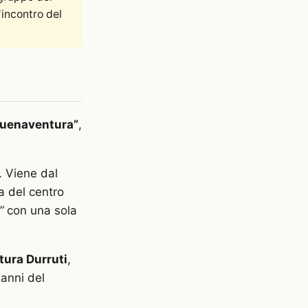
incontro del
 Buenaventura”
,
. Viene dal
a del centro
”
con una sola
ura Durruti
,
 anni del