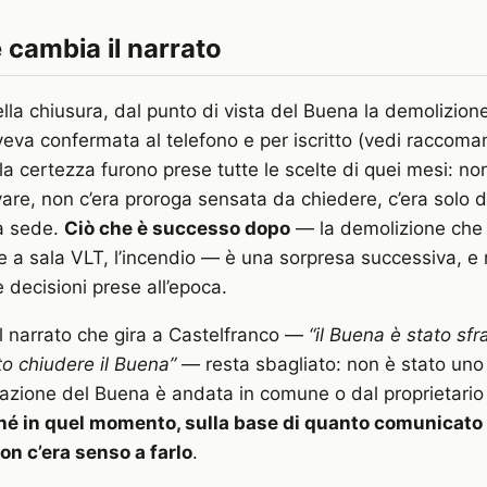
e cambia il narrato
la chiusura, dal punto di vista del Buena la demolizion
’aveva confermata al telefono e per iscritto (vedi racco
a certezza furono prese tutte le scelte di quei mesi: no
vare, non c’era proroga sensata da chiedere, c’era solo d
ra sede.
Ciò che è successo dopo
— la demolizione che 
ne a sala VLT, l’incendio — è una sorpresa successiva, e
le decisioni prese all’epoca.
il narrato che gira a Castelfranco —
“il Buena è stato sfr
to chiudere il Buena”
— resta sbagliato: non è stato uno 
zione del Buena è andata in comune o dal proprietario
hé in quel momento, sulla base di quanto comunicato 
non c’era senso a farlo
.