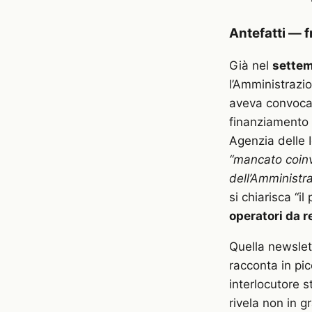
Antefatti — f
Già nel
sette
l’Amministrazi
aveva convocato
finanziamento 
Agenzia delle 
“mancato coinv
dell’Amminist
si chiarisca “il
operatori da 
Quella newslet
racconta in pic
interlocutore s
rivela non in g