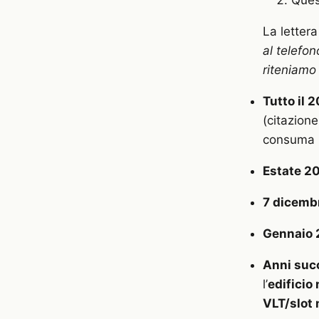
La lettera
al telefo
riteniamo
Tutto il 
(citazione
consuma l
Estate 2
7 dicemb
Gennaio
Anni suc
l’
edificio
VLT/slot