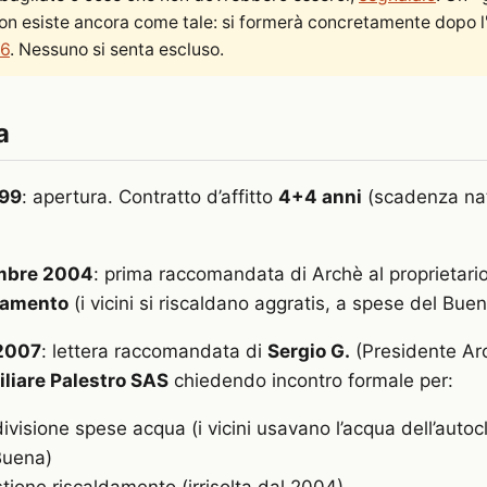
on esiste ancora come tale: si formerà concretamente dopo l'
26
. Nessuno si senta escluso.
a
999
: apertura. Contratto d’affitto
4+4 anni
(scadenza nat
mbre 2004
: prima raccomandata di Archè al proprietari
damento
(i vicini si riscaldano aggratis, a spese del Buen
2007
: lettera raccomandata di
Sergio G.
(Presidente Ar
liare Palestro SAS
chiedendo incontro formale per:
ivisione spese acqua (i vicini usavano l’acqua dell’auto
Buena)
tione riscaldamento (irrisolta dal 2004)