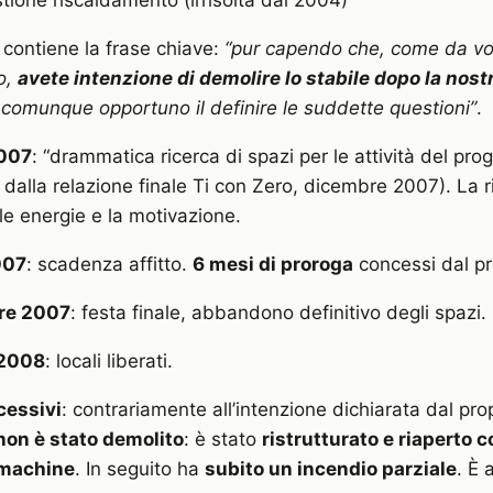
 contiene la frase chiave:
“pur capendo che, come da vo
no,
avete intenzione di demolire lo stabile dopo la nost
 comunque opportuno il definire le suddette questioni”
.
2007
: “drammatica ricerca di spazi per le attività del prog
 dalla relazione finale Ti con Zero, dicembre 2007). La r
e energie e la motivazione.
007
: scadenza affitto.
6 mesi di proroga
concessi dal pr
re 2007
: festa finale, abbandono definitivo degli spazi.
 2008
: locali liberati.
cessivi
: contrariamente all’intenzione dichiarata dal prop
 non è stato demolito
: è stato
ristrutturato e riaperto 
 machine
. In seguito ha
subito un incendio parziale
. È 