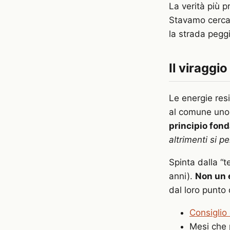
La verità più 
Stavamo cercan
la strada pegg
Il viraggi
Le energie re
al comune uno 
principio fond
altrimenti si 
Spinta dalla “t
anni).
Non un e
dal loro punto
Consigli
Mesi che 