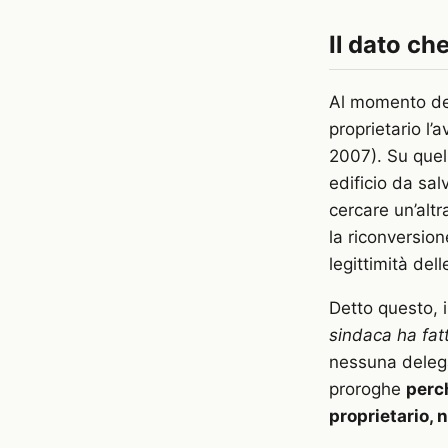
Il dato ch
Al momento del
proprietario l
2007). Su quell
edificio da sal
cercare un’alt
la riconversio
legittimità del
Detto questo, 
sindaca ha fat
nessuna delega
proroghe
perc
proprietario, 