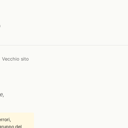
a
Vecchio sito
e,
rrori,
gruppo del