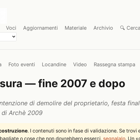
Voci
Aggiornamenti
Materiale
Archivio
🔍 Cerc
a
Foto eventi
Locandine
Video
Rassegna stampa
usura — fine 2007 e dopo
ntenzione di demolire del proprietario, festa final
 di Archè 2009
 costruzione
. I contenuti sono in fase di validazione. Se trovi e
sbagliate o cose che non dovrebbero esserci,
segnalalo
. Un «