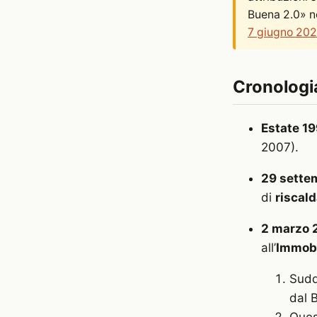
Buena 2.0» n
7 giugno 20
Cronologi
Estate 1
2007).
29 sette
di
riscal
2 marzo 
all’
Immobi
Sudd
dal 
Ques