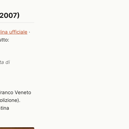
 2007)
ina ufficiale
·
tto:
ta di
lfranco Veneto
olizione).
tina