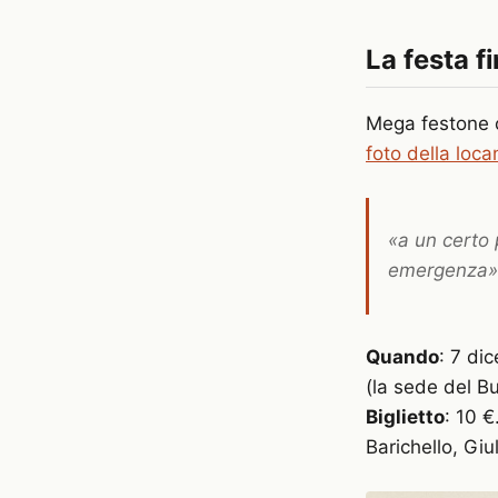
La festa f
Mega festone 
foto della loc
«a un certo 
emergenza»
Quando
: 7 di
(la sede del Bu
Biglietto
: 10 €
Barichello, Giu