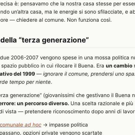
precisa è: pensavamo che la nostra casa stesse per esse
do un’altra casa, ma le energie si sono sfilacciate, e 
iore — chiedere al comune. Non funziona così.
o della “terza generazione”
sidue 2006-2007 vengono spese in una mossa politica n
spazio pubblico in cui rilocare il Buena. Era
un cambio
r
ativo del 1999
—
ignorare il comune, prendersi uno spazi
perde tempo per niente
.
erza generazione” (giovanissimi che gestivano il Buena ne
rrore: un percorso diverso.
Una scelta razionale e più 
 di vista — pretendere riconoscimento dopo anni di lavo
o comunale
ad hoc
→ impasse politica
passano, opzioni private vengono scartate