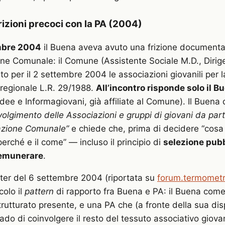
rizioni precoci con la PA (2004)
mbre 2004
il Buena aveva avuto una frizione documenta
one Comunale: il Comune (Assistente Sociale M.D., Dirig
 per il 2 settembre 2004 le associazioni giovanili per la
regionale L.R. 29/1988.
All’incontro risponde solo il B
Idee e Informagiovani, già affiliate al Comune). Il Buena
olgimento delle Associazioni e gruppi di giovani da par
razione Comunale”
e chiede che, prima di decidere “cosa s
 perché e il come” — incluso il principio di
selezione pubb
remunerare
.
ter del 6 settembre 2004 (riportata su
forum.termometro
colo il
pattern
di rapporto fra Buena e PA: il Buena come
trutturato presente, e una PA che (a fronte della sua disp
rado di coinvolgere il resto del tessuto associativo giovan