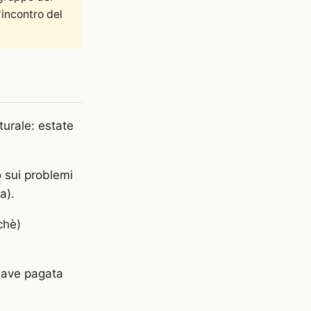
incontro del
urale: estate
o sui problemi
a).
chè)
clave pagata