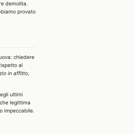
re demolita.
abbiamo provato
uova: chiedere
ispetto al
o in affitto,
gli ultimi
che legittima
ro impeccabile.