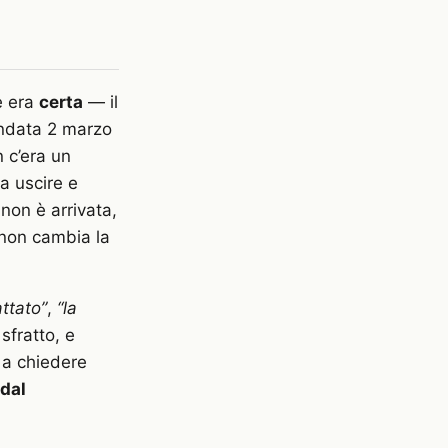
e era
certa
— il
mandata 2 marzo
n c’era un
a uscire e
non è arrivata,
 non cambia la
attato”
,
“la
sfratto, e
 a chiedere
dal