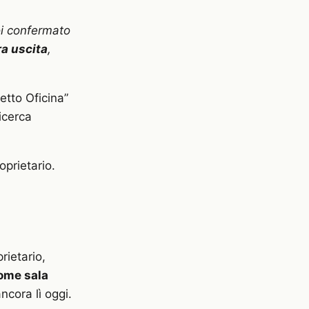
i confermato
ra uscita
,
etto Oficina”
icerca
oprietario.
rietario,
come sala
ancora lì oggi.