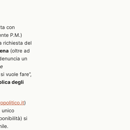
ta con
ente P.M.)
 richiesta del
uena
(oltre ad
 denuncia un
te
i vuole fare”,
lica degli
politico.it
)
 unico
onibilità) si
ile.