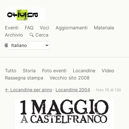
Eventi
FAQ
Voci
Aggiornamenti
Materiale
Archivio
🔍 Cerca
🌐
Tutto
Storia
Foto eventi
Locandine
Video
Rassegna stampa
Vecchio sito 2008
← Locandine per anno
·
Locandine 2004
· foto 70 di 130