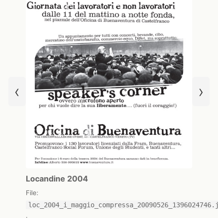
‹
›
Locandine 2004
File:
loc_2004_i_maggio_compressa_20090526_1396024746.
·