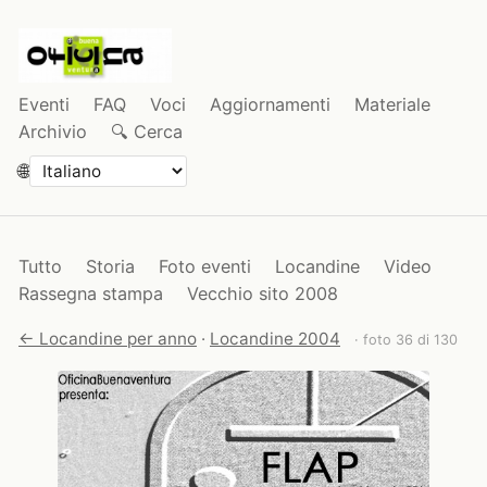
Eventi
FAQ
Voci
Aggiornamenti
Materiale
Archivio
🔍 Cerca
🌐
Tutto
Storia
Foto eventi
Locandine
Video
Rassegna stampa
Vecchio sito 2008
← Locandine per anno
·
Locandine 2004
· foto 36 di 130