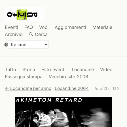
Eventi
FAQ
Voci
Aggiornamenti
Materiale
Archivio
🔍 Cerca
🌐
Tutto
Storia
Foto eventi
Locandine
Video
Rassegna stampa
Vecchio sito 2008
← Locandine per anno
·
Locandine 2004
· foto 13 di 130