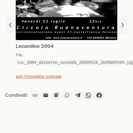
‹
›
Locandine 2004
File:
loc_2004_akineton_seconda_20090526_1609005949.jp
·
apri l'immagine originale
Condividi: