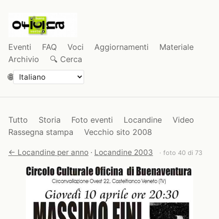
Eventi
FAQ
Voci
Aggiornamenti
Materiale
Archivio
🔍 Cerca
🌐
Tutto
Storia
Foto eventi
Locandine
Video
Rassegna stampa
Vecchio sito 2008
← Locandine per anno
·
Locandine 2003
· foto 40 di 73