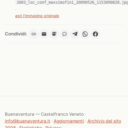
2003_loc_conf_massimofini_20090526_1153090828.jp
·
apri l'immagine originale
Condividi:
Buenaventura — Castelfranco Veneto ·
info@buenaventura.it
·
Aggiornamenti
·
Archivio del sito
2008
·
Statistiche
·
Privacy