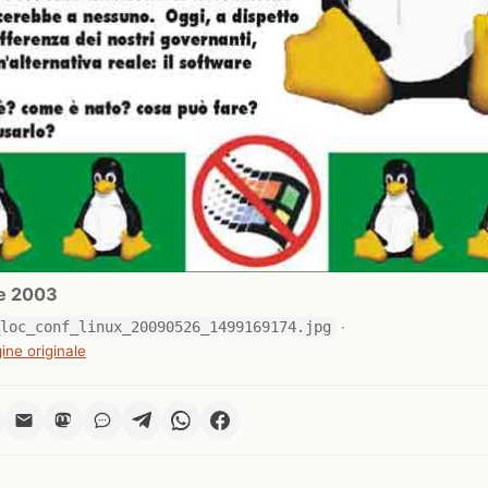
e 2003
_loc_conf_linux_20090526_1499169174.jpg
·
ine originale