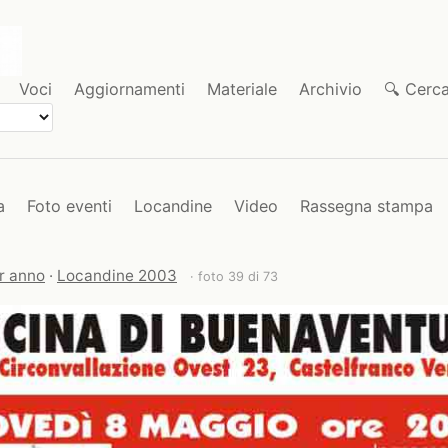
Voci
Aggiornamenti
Materiale
Archivio
🔍 Cerc
a
Foto eventi
Locandine
Video
Rassegna stampa
r anno
·
Locandine 2003
· foto 39 di 73