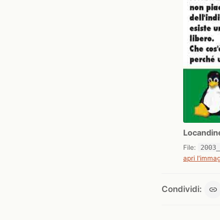
Locandin
File:
2003
apri l'immag
Condividi: