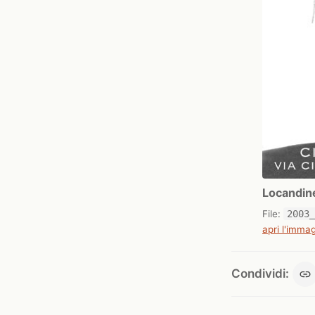
Locandin
File:
2003
apri l'immag
Condividi: