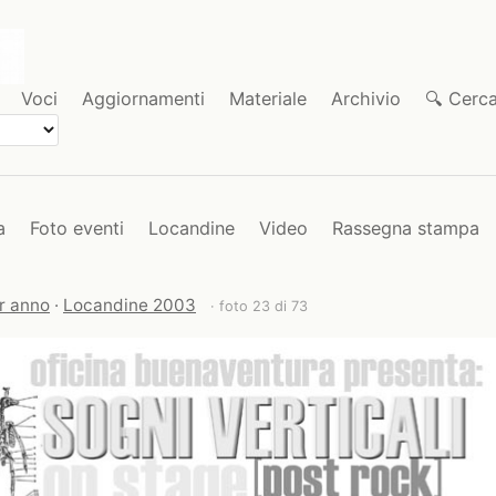
Voci
Aggiornamenti
Materiale
Archivio
🔍 Cerc
a
Foto eventi
Locandine
Video
Rassegna stampa
r anno
·
Locandine 2003
· foto 23 di 73