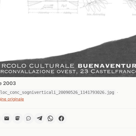
e 2003
_loc_conc_sogniverticali_20090526_1141793026.jpg
·
ine originale