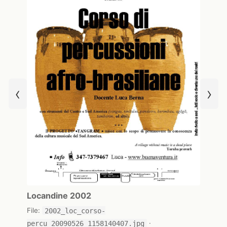
‹
›
Locandine 2002
File:
2002_loc_corso-
percu_20090526_1158140407.jpg
·