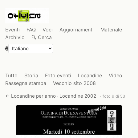
Eventi
FAQ
Voci
Aggiornamenti
Materiale
Archivio
🔍 Cerca
🌐
Tutto
Storia
Foto eventi
Locandine
Video
Rassegna stampa
Vecchio sito 2008
← Locandine per anno
·
Locandine 2002
· foto 9 di 53