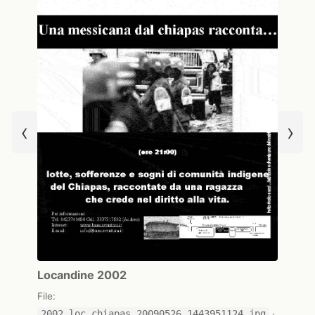
‹
›
Locandine 2002
File:
2002_loc_chiapas_20090526_1443951124.jpg
·