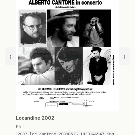
‹
›
Locandine 2002
File:
2002_loc_cantone_20090526_1830146947.jpg
·