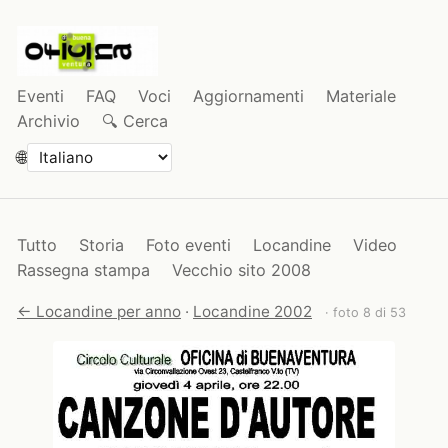
Eventi
FAQ
Voci
Aggiornamenti
Materiale
Archivio
🔍 Cerca
🌐
Tutto
Storia
Foto eventi
Locandine
Video
Rassegna stampa
Vecchio sito 2008
← Locandine per anno
·
Locandine 2002
· foto 8 di 53