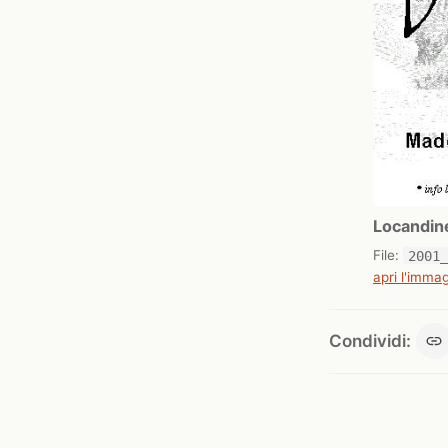
Locandin
File:
2001
apri l'immag
Condividi: