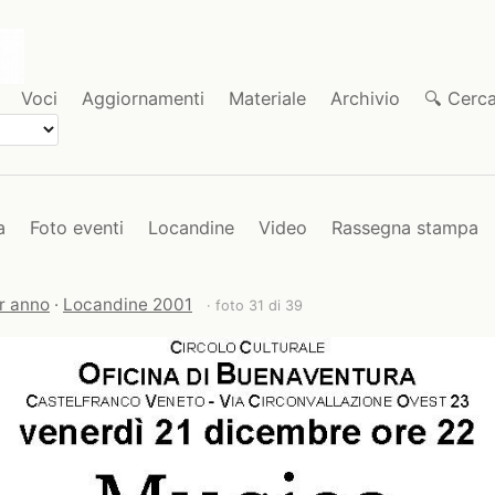
Voci
Aggiornamenti
Materiale
Archivio
🔍 Cerc
a
Foto eventi
Locandine
Video
Rassegna stampa
r anno
·
Locandine 2001
· foto 31 di 39