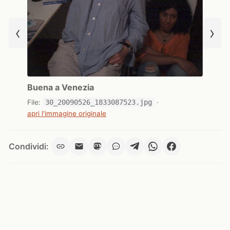
‹
›
Buena a Venezia
File:
30_20090526_1833087523.jpg
·
apri l'immagine originale
Condividi: