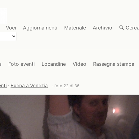
Voci
Aggiornamenti
Materiale
Archivio
🔍 Cerc
a
Foto eventi
Locandine
Video
Rassegna stampa
nti
·
Buena a Venezia
· foto 22 di 36