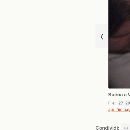
‹
Buena a 
File:
27_2
apri l'immag
Condividi: