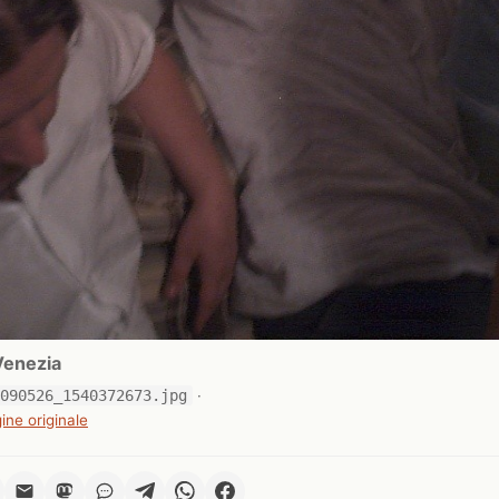
Venezia
0090526_1540372673.jpg
·
ine originale