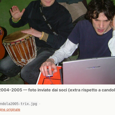
004-2005 — foto inviate dai soci (extra rispetto a cand
andola2005-trix.jpg
·
ine originale