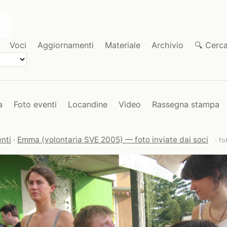
Voci
Aggiornamenti
Materiale
Archivio
🔍 Cerc
a
Foto eventi
Locandine
Video
Rassegna stampa
nti
·
Emma (volontaria SVE 2005) — foto inviate dai soci
· fo