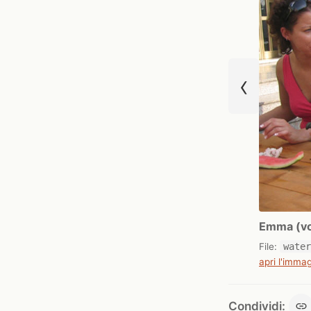
‹
Emma (vol
File:
wate
apri l'immag
Condividi: