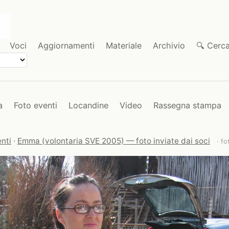
Voci
Aggiornamenti
Materiale
Archivio
🔍 Cerc
a
Foto eventi
Locandine
Video
Rassegna stampa
nti
·
Emma (volontaria SVE 2005) — foto inviate dai soci
· fo