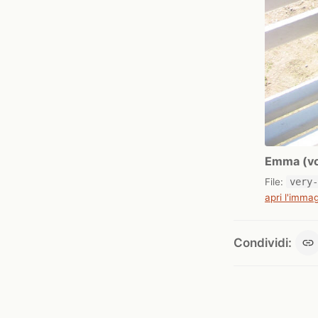
Emma (vol
File:
very
apri l'immag
Condividi: