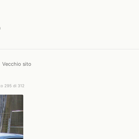
a
Vecchio sito
to 295 di 312