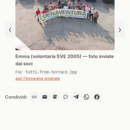
‹
›
Emma (volontaria SVE 2005) — foto inviate
dai soci
File:
tutti-from-terrace.jpg
·
apri l'immagine originale
Condividi: