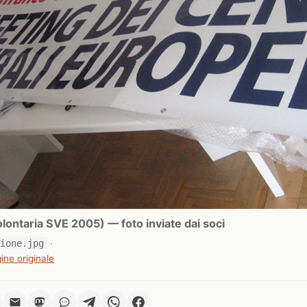
ontaria SVE 2005) — foto inviate dai soci
zione.jpg
·
ine originale