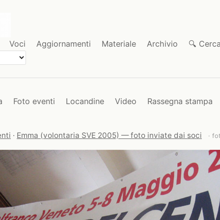
Voci
Aggiornamenti
Materiale
Archivio
🔍 Cerc
a
Foto eventi
Locandine
Video
Rassegna stampa
nti
·
Emma (volontaria SVE 2005) — foto inviate dai soci
· fo