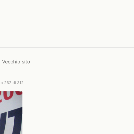
a
Vecchio sito
to 262 di 312