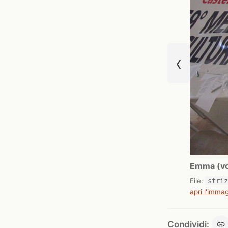
‹
Emma (vol
File:
stri
apri l'immag
Condividi: