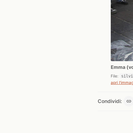
Emma (vol
File:
silv
apri l'immag
Condividi: