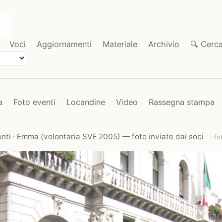
Voci
Aggiornamenti
Materiale
Archivio
🔍 Cerc
a
Foto eventi
Locandine
Video
Rassegna stampa
nti
·
Emma (volontaria SVE 2005) — foto inviate dai soci
· fo