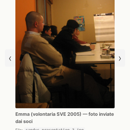
‹
›
Emma (volontaria SVE 2005) — foto inviate
dai soci
File:
sandys-presentation-3.jpg
·