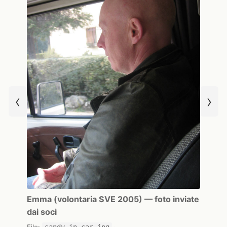
‹
›
Emma (volontaria SVE 2005) — foto inviate
dai soci
File:
sandy-in-car.jpg
·