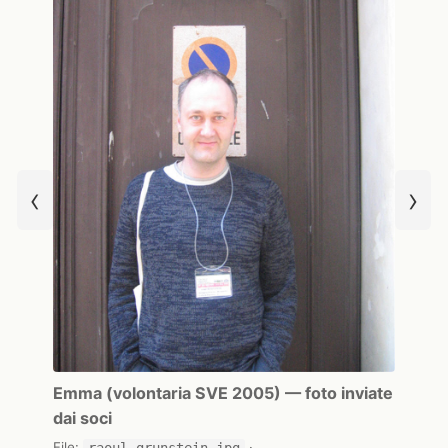
‹
›
Emma (volontaria SVE 2005) — foto inviate
dai soci
File:
raoul-grunstein.jpg
·