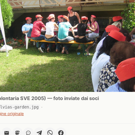
ontaria SVE 2005) — foto inviate dai soci
ilvias-garden.jpg
·
ine originale