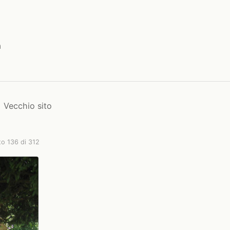
a
Vecchio sito
to 136 di 312