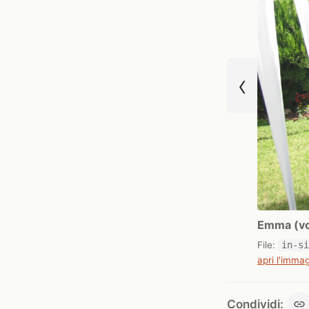
‹
Emma (vol
File:
in-s
apri l'immag
Condividi: