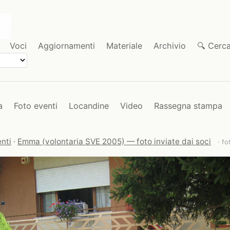
Voci
Aggiornamenti
Materiale
Archivio
🔍 Cerc
a
Foto eventi
Locandine
Video
Rassegna stampa
nti
·
Emma (volontaria SVE 2005) — foto inviate dai soci
· fo