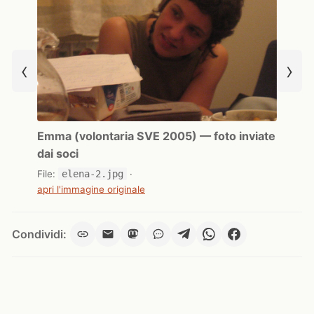
‹
›
Emma (volontaria SVE 2005) — foto inviate
dai soci
File:
elena-2.jpg
·
apri l'immagine originale
Condividi: