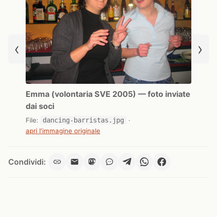
‹
›
Emma (volontaria SVE 2005) — foto inviate
dai soci
File:
dancing-barristas.jpg
·
apri l'immagine originale
Condividi: