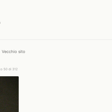
a
Vecchio sito
to 50 di 312