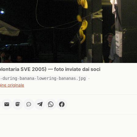
ontaria SVE 2005) — foto inviate dai soci
a-during-banana-lowering-bananas.jpg
·
ine originale