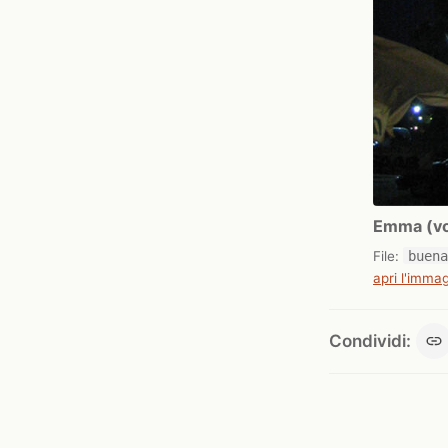
Emma (vol
File:
buen
apri l'immag
Condividi: