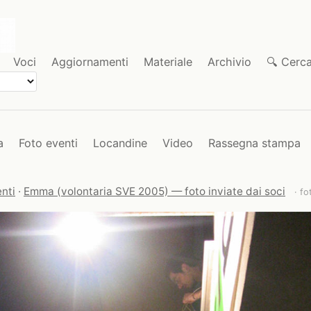
Voci
Aggiornamenti
Materiale
Archivio
🔍 Cerc
a
Foto eventi
Locandine
Video
Rassegna stampa
nti
·
Emma (volontaria SVE 2005) — foto inviate dai soci
· fo