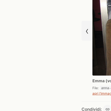
‹
Emma (vol
File:
anna
apri l'immag
Condividi: