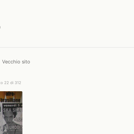
a
Vecchio sito
to 22 di 312