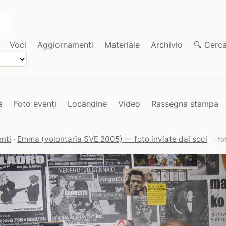
Voci
Aggiornamenti
Materiale
Archivio
🔍 Cerc
a
Foto eventi
Locandine
Video
Rassegna stampa
nti
·
Emma (volontaria SVE 2005) — foto inviate dai soci
· fo