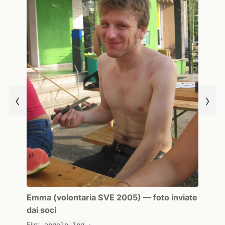
‹
›
Emma (volontaria SVE 2005) — foto inviate
dai soci
File:
angelo.jpg
·