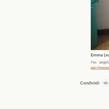
Emma (vol
File:
ange
apri l'immag
Condividi: