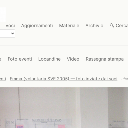
Voci
Aggiornamenti
Materiale
Archivio
🔍 Cerc
a
Foto eventi
Locandine
Video
Rassegna stampa
nti
·
Emma (volontaria SVE 2005) — foto inviate dai soci
· fo