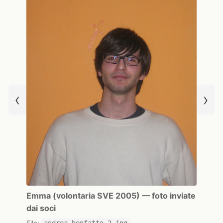
‹
›
Emma (volontaria SVE 2005) — foto inviate
dai soci
File:
andrea-benfatto-2.jpg
·