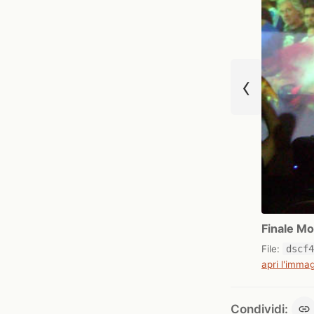
‹
Finale Mon
File:
dscf
apri l'immag
Condividi: