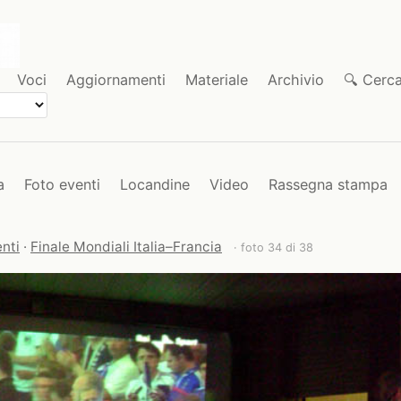
Voci
Aggiornamenti
Materiale
Archivio
🔍 Cerc
a
Foto eventi
Locandine
Video
Rassegna stampa
nti
·
Finale Mondiali Italia–Francia
· foto 34 di 38