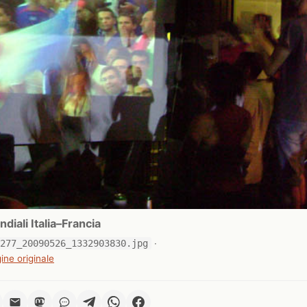
diali Italia–Francia
4277_20090526_1332903830.jpg
·
ine originale