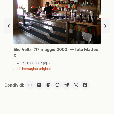
‹
›
Elio Veltri (17 maggio 2002) — foto Matteo
D.
File:
p5180130.jpg
·
apri l'immagine originale
Condividi: