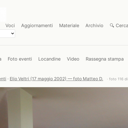
Voci
Aggiornamenti
Materiale
Archivio
🔍 Cerc
a
Foto eventi
Locandine
Video
Rassegna stampa
nti
·
Elio Veltri (17 maggio 2002) — foto Matteo D.
· foto 116 d