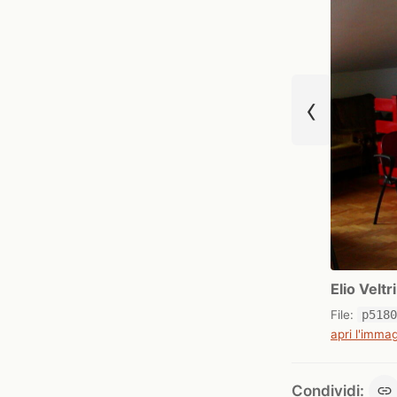
‹
Elio Velt
File:
p518
apri l'immag
Condividi: