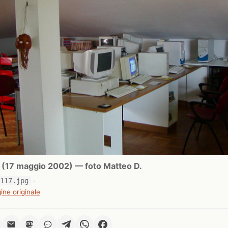
ri (17 maggio 2002) — foto Matteo D.
0117.jpg
·
ine originale