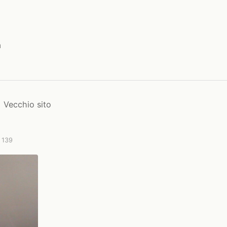
a
Vecchio sito
i 139