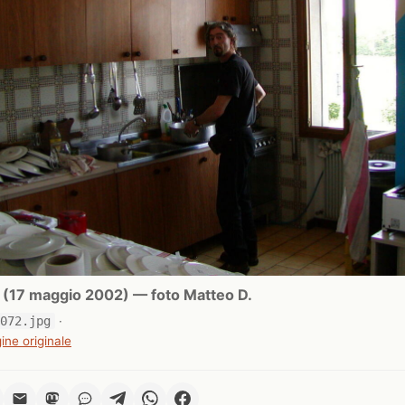
ri (17 maggio 2002) — foto Matteo D.
0072.jpg
·
ine originale