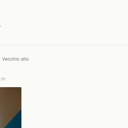
a
Vecchio sito
 139