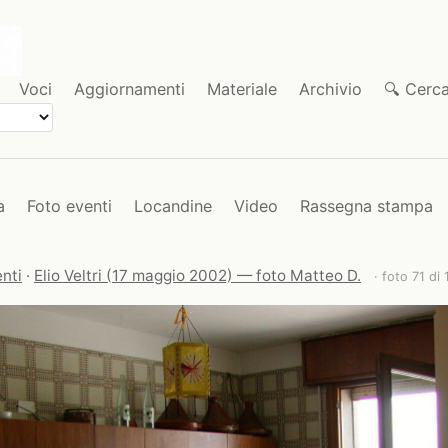
Voci
Aggiornamenti
Materiale
Archivio
🔍 Cerc
a
Foto eventi
Locandine
Video
Rassegna stampa
nti
·
Elio Veltri (17 maggio 2002) — foto Matteo D.
· foto 71 di