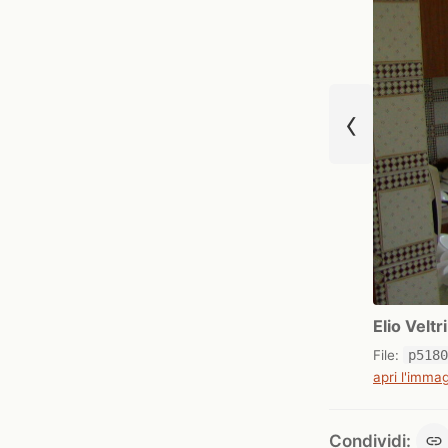
‹
Elio Velt
File:
p518
apri l'immag
Condividi: