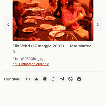
‹
›
Elio Veltri (17 maggio 2002) — foto Matteo
D.
File:
p5180050.jpg
·
apri l'immagine originale
Condividi: