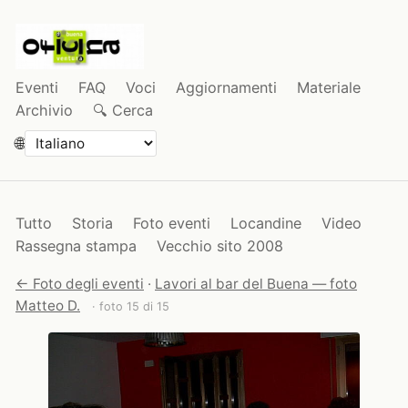
Eventi
FAQ
Voci
Aggiornamenti
Materiale
Archivio
🔍 Cerca
🌐
Tutto
Storia
Foto eventi
Locandine
Video
Rassegna stampa
Vecchio sito 2008
← Foto degli eventi
·
Lavori al bar del Buena — foto
Matteo D.
· foto 15 di 15