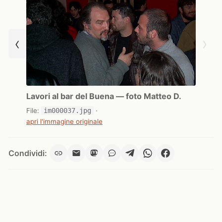
‹
›
Lavori al bar del Buena — foto Matteo D.
File:
im000037.jpg
·
apri l'immagine originale
Condividi: