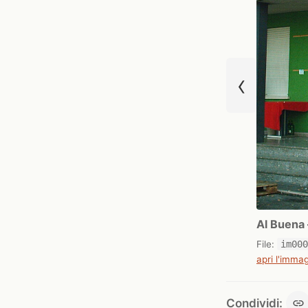
‹
Al Buena 
File:
im00
apri l'immag
Condividi: