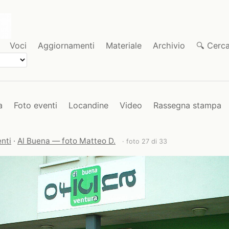
Voci
Aggiornamenti
Materiale
Archivio
🔍 Cerc
a
Foto eventi
Locandine
Video
Rassegna stampa
nti
·
Al Buena — foto Matteo D.
· foto 27 di 33