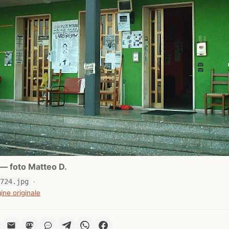
— foto Matteo D.
0724.jpg
·
ine originale