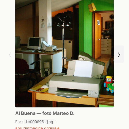
‹
›
Al Buena — foto Matteo D.
File:
im000695.jpg
·
apri l'immagine originale