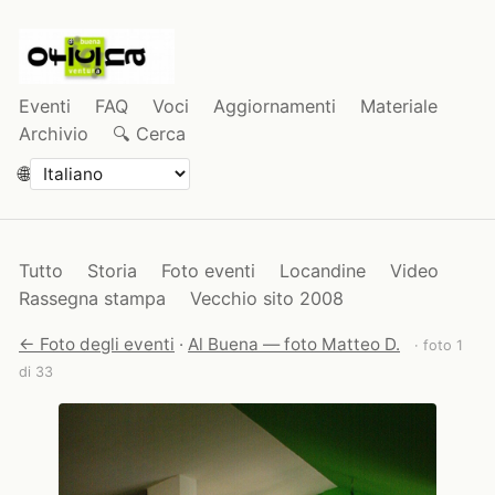
Eventi
FAQ
Voci
Aggiornamenti
Materiale
Archivio
🔍 Cerca
🌐
Tutto
Storia
Foto eventi
Locandine
Video
Rassegna stampa
Vecchio sito 2008
← Foto degli eventi
·
Al Buena — foto Matteo D.
· foto 1
di 33