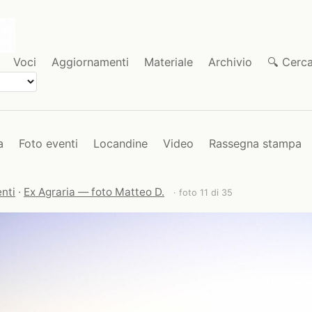
Voci
Aggiornamenti
Materiale
Archivio
🔍 Cerc
a
Foto eventi
Locandine
Video
Rassegna stampa
nti
·
Ex Agraria — foto Matteo D.
· foto 11 di 35