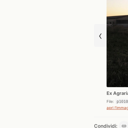
‹
Ex Agrari
File:
p101
apri l'immag
Condividi: