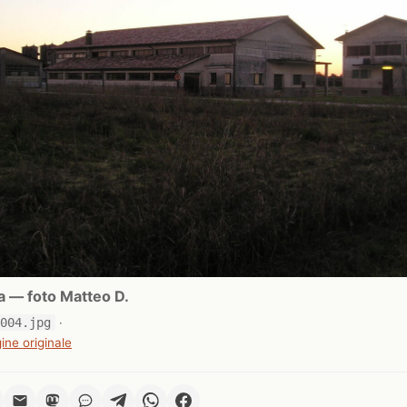
a — foto Matteo D.
0004.jpg
·
ine originale