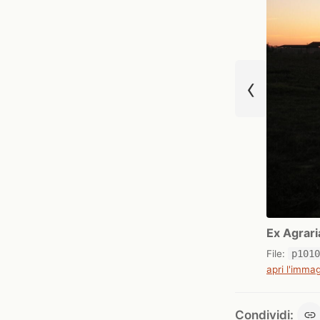
‹
Ex Agrari
File:
p101
apri l'immag
Condividi: