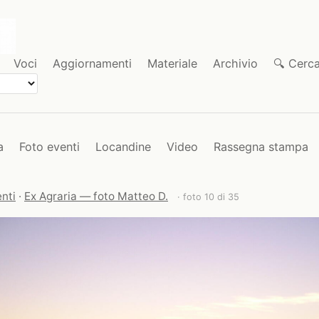
Voci
Aggiornamenti
Materiale
Archivio
🔍 Cerc
a
Foto eventi
Locandine
Video
Rassegna stampa
nti
·
Ex Agraria — foto Matteo D.
· foto 10 di 35