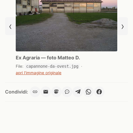
‹
›
Ex Agraria — foto Matteo D.
File:
capannone-da-ovest.jpg
·
apri l'immagine originale
Condividi: