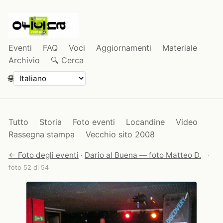
Eventi
FAQ
Voci
Aggiornamenti
Materiale
Archivio
🔍 Cerca
🌐
Tutto
Storia
Foto eventi
Locandine
Video
Rassegna stampa
Vecchio sito 2008
← Foto degli eventi
·
Dario al Buena — foto Matteo D.
·
foto 52 di 54