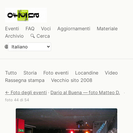
Eventi
FAQ
Voci
Aggiornamenti
Materiale
Archivio
🔍 Cerca
🌐
Tutto
Storia
Foto eventi
Locandine
Video
Rassegna stampa
Vecchio sito 2008
← Foto degli eventi
·
Dario al Buena — foto Matteo D.
·
foto 44 di 54