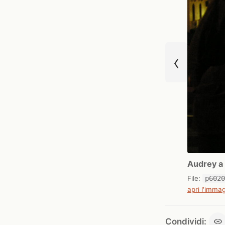
‹
Audrey a 
File:
p602
apri l'immag
Condividi: