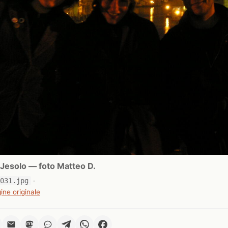
Jesolo — foto Matteo D.
0031.jpg
·
ine originale