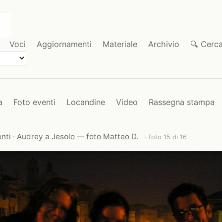
Voci
Aggiornamenti
Materiale
Archivio
🔍 Cerc
a
Foto eventi
Locandine
Video
Rassegna stampa
nti
·
Audrey a Jesolo — foto Matteo D.
· foto 15 di 16