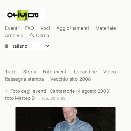
Eventi
FAQ
Voci
Aggiornamenti
Materiale
Archivio
🔍 Cerca
🌐
Tutto
Storia
Foto eventi
Locandine
Video
Rassegna stampa
Vecchio sito 2008
← Foto degli eventi
·
Cantastorie (4 agosto 2003) —
foto Matteo D.
· foto 80 di 83